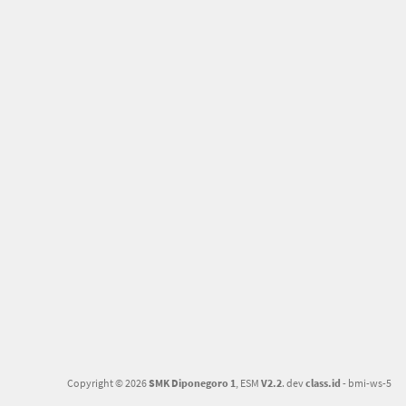
Copyright © 2026
SMK Diponegoro 1
, ESM
V2.2
. dev
class.id
- bmi-ws-5